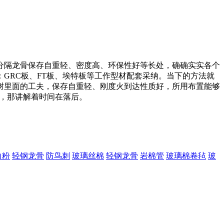
分隔龙骨保存自重轻、密度高、环保性好等长处，确确实实各个
GRC板、FT板、埃特板等工作型材配套采纳。当下的方法就
树里面的工夫，保存自重轻、刚度火到达性质好，所用布置能够
，那讲解着时间在落后。
白粉
轻钢龙骨
防鸟刺
玻璃丝棉
轻钢龙骨
岩棉管
玻璃棉卷毡
玻