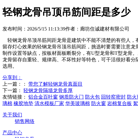
轻钢龙骨吊顶吊筋间距是多少
发布时间：2026/5/15 11:13:39
作者：廊坊住诚建材有限公司
轻钢龙骨吊顶吊筋间距龙骨是建筑中不能不清楚的有些人，有
留存灯心效果的轻钢龙骨吊顶吊筋间距，挑选时要需要注意龙骨
制作设置等缺点，按板材面板断裂分，有U型龙骨和T型龙骨
龙骨留存自重轻、规律高、不坏性好等特色，可干活很好看分隔
选用。
分享到：
上一篇：：
带您了解轻钢龙骨真面目
下一篇：
轻钢龙骨隔墙龙骨多厚
友情链接：
铝合金百叶窗
钢质防火门
防火包
回转窑密封
防火
璃棉
橡胶地垫
清水模板厂家
华美玻璃棉
防火窗
岩棉复合板
絮
关于我们
销售网络
产品中心