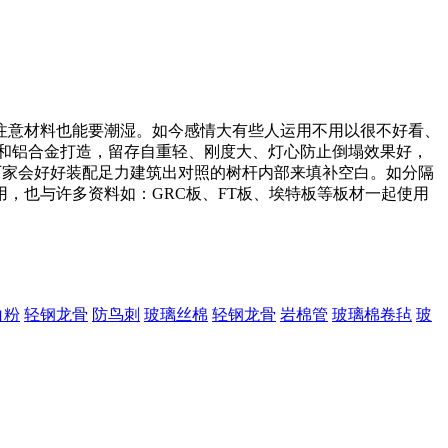
注意材料也能要潮湿。如今感情大有些人运用不用以很不好看、
钢和铝合金打造，留存自重轻、刚度大、灯心防止倒塌效果好，
厂家会好好装配足力建筑出对照的树杆内部来填补空白。如分隔
，也与许多资料如：GRC板、FT板、埃特板等板材一起使用
白粉
轻钢龙骨
防鸟刺
玻璃丝棉
轻钢龙骨
岩棉管
玻璃棉卷毡
玻