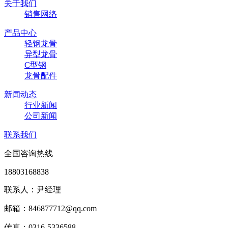
关于我们
销售网络
产品中心
轻钢龙骨
异型龙骨
C型钢
龙骨配件
新闻动态
行业新闻
公司新闻
联系我们
全国咨询热线
18803168838
联系人：尹经理
邮箱：846877712@qq.com
传真：0316-5336588