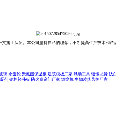
一支施工队伍。本公司坚持自己的理念，不断提高生产技术和产
玻璃
伞齿轮
聚氨酯保温板
建筑模板厂家
风动工具
轻钢龙骨
钛
凝剂
钢构轻强板
防火卷帘门厂家
燃烧机
生物质热风炉厂家