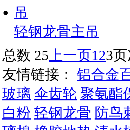
轻钢龙骨主吊
总数 25
上一页
1
2
3
页次
友情链接：
铝合金
玻璃
伞齿轮
聚氨酯
白粉
轻钢龙骨
防鸟